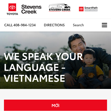
CALL
408-984-1234
DIRECTIONS
Search
WE SPEAK YOUR
LANGUAGE -
VIETNAMESE
MỚI