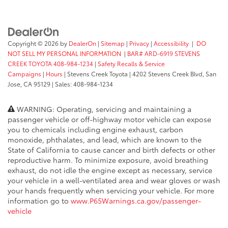
Copyright © 2026
by
DealerOn
|
Sitemap
|
Privacy
|
Accessibility
|
DO
NOT SELL MY PERSONAL INFORMATION
|
BAR# ARD-6919 STEVENS
CREEK TOYOTA 408-984-1234
|
Safety Recalls & Service
Campaigns
|
Hours
| Stevens Creek Toyota
|
4202 Stevens Creek Blvd,
San
Jose,
CA
95129
| Sales:
408-984-1234
WARNING: Operating, servicing and maintaining a
passenger vehicle or off-highway motor vehicle can expose
you to chemicals including engine exhaust, carbon
monoxide, phthalates, and lead, which are known to the
State of California to cause cancer and birth defects or other
reproductive harm. To minimize exposure, avoid breathing
exhaust, do not idle the engine except as necessary, service
your vehicle in a well-ventilated area and wear gloves or wash
your hands frequently when servicing your vehicle. For more
information go to
www.P65Warnings.ca.gov/passenger-
vehicle